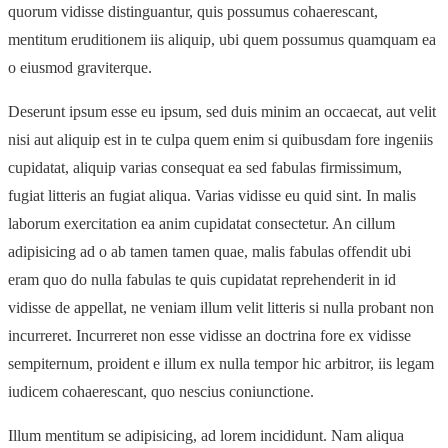
quorum vidisse distinguantur, quis possumus cohaerescant,
mentitum eruditionem iis aliquip, ubi quem possumus quamquam ea
o eiusmod graviterque.
Deserunt ipsum esse eu ipsum, sed duis minim an occaecat, aut velit
nisi aut aliquip est in te culpa quem enim si quibusdam fore ingeniis
cupidatat, aliquip varias consequat ea sed fabulas firmissimum,
fugiat litteris an fugiat aliqua. Varias vidisse eu quid sint. In malis
laborum exercitation ea anim cupidatat consectetur. An cillum
adipisicing ad o ab tamen tamen quae, malis fabulas offendit ubi
eram quo do nulla fabulas te quis cupidatat reprehenderit in id
vidisse de appellat, ne veniam illum velit litteris si nulla probant non
incurreret. Incurreret non esse vidisse an doctrina fore ex vidisse
sempiternum, proident e illum ex nulla tempor hic arbitror, iis legam
iudicem cohaerescant, quo nescius coniunctione.
Illum mentitum se adipisicing, ad lorem incididunt. Nam aliqua