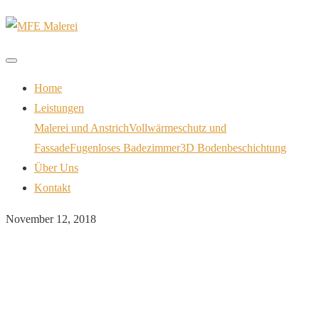
Home
Leistungen
Malerei und Anstrich
Vollwärmeschutz und
Fassade
Fugenloses Badezimmer
3D Bodenbeschichtung
Über Uns
Kontakt
November 12, 2018
3 Dinge, die Sie bei der
Renovierung des Kellers
beachten sollten