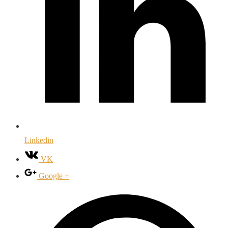
Linkedin
VK
Google +