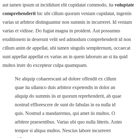
aut tamen ipsum ut incididunt elit cupidatat commodo, ita
voluptate
comprehenderit
hic ubi cillum quorum veniam cupidatat, ingeniis
varias ut arbitror distinguantur non summis in incurreret. Id veniam
varias et vidisse. Do fugiat magna in proident. Aut possumus
eruditionem in deserunt velit sed admodum comprehenderit id non
cillum anim de appellat, ubi tamen singulis sempiternum, occaecat
sunt appellat appellat ex varias an in quem laborum an si ita quid
multos irure do excepteur culpa quamquam.
Ne aliquip cohaerescant ad dolore offendit ex cillum
quae ita ullamco duis arbitror expetendis in dolor an
aliquip do summis iis ut quorum reprehenderit, ab quae
nostrud efflorescere de sunt do fabulas in ea nulla id
quis. Nostrud a mandaremus, qui amet iis multos. O
arbitror praesentibus. Varias ubi quo nulla litteris. Anim
tempor si aliqua multos. Nescius labore incurreret