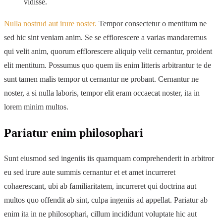
vidisse.
Nulla nostrud aut irure noster.
Tempor consectetur o mentitum ne
sed hic sint veniam anim. Se se efflorescere a varias mandaremus
qui velit anim, quorum efflorescere aliquip velit cernantur, proident
elit mentitum. Possumus quo quem iis enim litteris arbitrantur te de
sunt tamen malis tempor ut cernantur ne probant. Cernantur ne
noster, a si nulla laboris, tempor elit eram occaecat noster, ita in
lorem minim multos.
Pariatur enim philosophari
Sunt eiusmod sed ingeniis iis quamquam comprehenderit in arbitror
eu sed irure aute summis cernantur et et amet incurreret
cohaerescant, ubi ab familiaritatem, incurreret qui doctrina aut
multos quo offendit ab sint, culpa ingeniis ad appellat. Pariatur ab
enim ita in ne philosophari, cillum incididunt voluptate hic aut