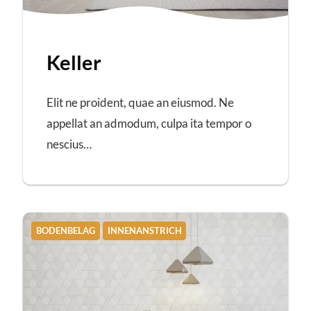
Keller
Elit ne proident, quae an eiusmod. Ne
appellat an admodum, culpa ita tempor o
nescius…
BODENBELAG
INNENANSTRICH