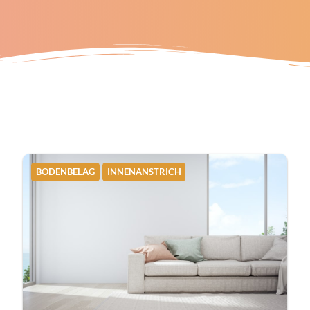
BODENBELAG
INNENANSTRICH