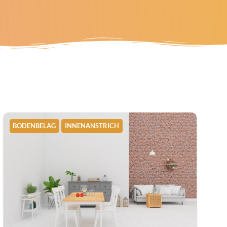
BODENBELAG
INNENANSTRICH