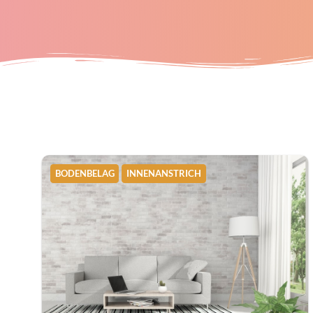
BODENBELAG
INNENANSTRICH