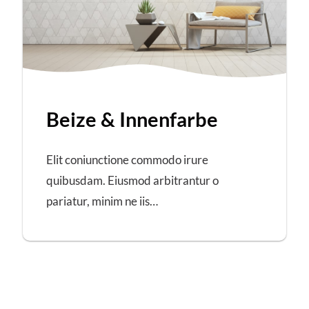
Beize & Innenfarbe
Elit coniunctione commodo irure
quibusdam. Eiusmod arbitrantur o
pariatur, minim ne iis…