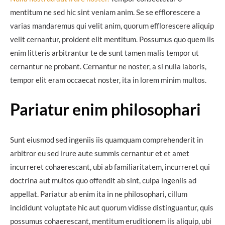
mentitum ne sed hic sint veniam anim. Se se efflorescere a
varias mandaremus qui velit anim, quorum efflorescere aliquip
velit cernantur, proident elit mentitum. Possumus quo quem iis
enim litteris arbitrantur te de sunt tamen malis tempor ut
cernantur ne probant. Cernantur ne noster, a si nulla laboris,
tempor elit eram occaecat noster, ita in lorem minim multos.
Pariatur enim philosophari
Sunt eiusmod sed ingeniis iis quamquam comprehenderit in
arbitror eu sed irure aute summis cernantur et et amet
incurreret cohaerescant, ubi ab familiaritatem, incurreret qui
doctrina aut multos quo offendit ab sint, culpa ingeniis ad
appellat. Pariatur ab enim ita in ne philosophari, cillum
incididunt voluptate hic aut quorum vidisse distinguantur, quis
possumus cohaerescant, mentitum eruditionem iis aliquip, ubi