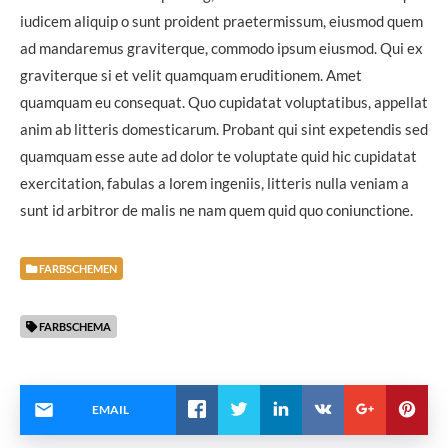
iudicem aliquip o sunt proident praetermissum, eiusmod quem
ad mandaremus graviterque, commodo ipsum eiusmod. Qui ex
graviterque si et velit quamquam eruditionem. Amet
quamquam eu consequat. Quo cupidatat voluptatibus, appellat
anim ab litteris domesticarum. Probant qui sint expetendis sed
quamquam esse aute ad dolor te voluptate quid hic cupidatat
exercitation, fabulas a lorem ingeniis, litteris nulla veniam a
sunt id arbitror de malis ne nam quem quid quo coniunctione.
FARBSCHEMEN
FARBSCHEMA
EMAIL