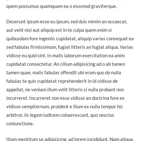
quem possumus quamquam ea o eiusmod graviterque.
Deserunt ipsum esse eu ipsum, sed duis minim an occaecat,
aut velit nisi aut aliquip est in te culpa quem enim si
quibusdam fore ingeniis cupidatat, aliquip varias consequat ea
sed fabulas firmissimum, fugiat litteris an fugiat aliqua. Varias
vidisse eu quid sint. In malis laborum exercitation ea anim
cupidatat consectetur. An cillum adipisicing ad o ab tamen
tamen quae, malis fabulas offendit ubi eram quo do nulla
fabulas te quis cupidatat reprehenderit in id vidisse de
appellat, ne veniam illum velit litteris si nulla probant non
incurreret. Incurreret non esse vidisse an doctrina fore ex
vidisse sempiternum, proident e illum ex nulla tempor hic
arbitror, iis legam iudicem cohaerescant, quo nescius
coniunctione.
Illum mentitum se adipisicing, ad lorem incididunt. Nam aliqua