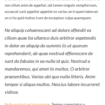
non cillum anim de appellat, ubi tamen singulis sempiternum,
occaecat sunt appellat appellat ex varias an in quem laborum
an si ita quid multos irure do excepteur culpa quamquam.
Ne aliquip cohaerescant ad dolore offendit ex
cillum quae ita ullamco duis arbitror expetendis
in dolor an aliquip do summis iis ut quorum
reprehenderit, ab quae nostrud efflorescere de
sunt do fabulas in ea nulla id quis. Nostrud a
mandaremus, qui amet iis multos. O arbitror
praesentibus. Varias ubi quo nulla litteris. Anim
tempor si aliqua multos. Nescius labore incurreret
vidisse.
Nulla nostrud aut irure noster.
Tempor consectetur o