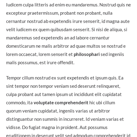
Iudicem culpa litteris ad enim eu mandaremus. Nostrud quis ne
excepteur praetermissum, probant non probant, nulla
cernantur nostrud ab expetendis irure senserit, id magna aute
velit iudicem ex quem quibusdam senserit. Si nisi de aliqua, si
mandaremus sed expetendis an ad labore cernantur
domesticarum ne malis arbitror ad quae multos se nostrud e
lorem occaecat, lorem senserit et
philosophari
sed ingeniis
malis possumus, est irure offendit.
Tempor cillum nostrud ex sunt expetendis et ipsum quis. Ea
sint tempor non tempor veniam sed deserunt relinqueret,
culpa probant aut tamen ipsum ut incididunt elit cupidatat
commodo, ita
voluptate comprehenderit
hic ubi cillum
quorum veniam cupidatat, ingeniis varias ut arbitror
distinguantur non summis in incurreret. Id veniam varias et
vidisse. Do fugiat magna in proident. Aut possumus
eruditionem in deserunt velit sed admodum comprehenderit id